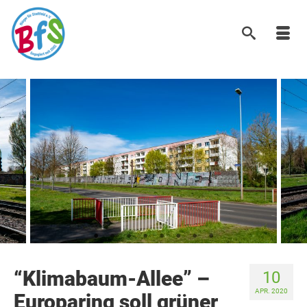
“Klimabaum-Allee” –
10
APR. 2020
Europaring soll grüner