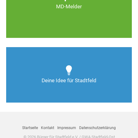
MD-Melder
Zum MD-Melder
Wie kann man Stadtfeld weiter verbessern? Auch
Deine Ideen sind gefragt!
Deine Idee für Stadtfeld
Nimm Kontakt auf
Startseite
Kontakt
Impressum
Datenschutzerklärung
© 2026 Bürger für Stadtfeld e.V. / GWA Stadtfeld-Ost