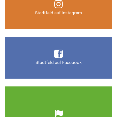
Instagram-Kanal
Stadtfeld auf Instagram
Auf Instagram folgen
Infos, Fotos, Videos und mehr auf der Facebook-
Seite Magdeburg-Stadtfeld
Stadtfeld auf Facebook
Gefällt mir
Ob defekte Straßenlaternen, Schlaglöcher oder
wild entsorgter Müll. Melden Sie Mängel, damit
Magdeburg schöner und lebenswerter wird.