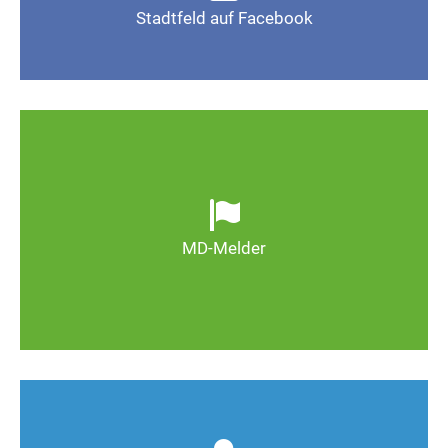
Stadtfeld auf Facebook
Gefällt mir
Ob defekte Straßenlaternen, Schlaglöcher oder
wild entsorgter Müll. Melden Sie Mängel, damit
Magdeburg schöner und lebenswerter wird.
MD-Melder
Zum MD-Melder
Wie kann man Stadtfeld weiter verbessern? Auch