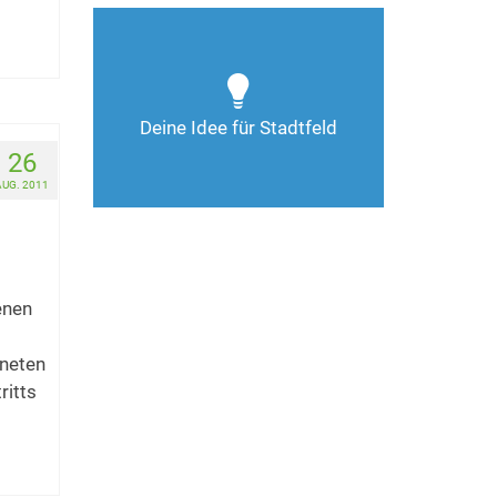
Wie kann man Stadtfeld
weiter verbessern? Auch
Deine Ideen sind gefragt!
Deine Idee für Stadtfeld
Nimm Kontakt auf
26
AUG. 2011
enen
fneten
ritts