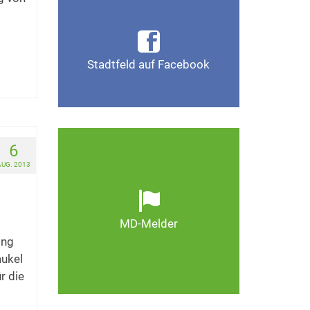
Infos, Fotos, Videos und
mehr auf der Facebook-Seite
Magdeburg-Stadtfeld
Stadtfeld auf Facebook
Gefällt mir
6
Ob defekte Straßenlaternen,
Schlaglöcher oder wild
AUG. 2013
entsorgter Müll. Melden Sie
Mängel, damit Magdeburg
schöner und lebenswerter
MD-Melder
wird.
ing
aukel
Zum MD-Melder
r die