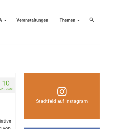
A
Veranstaltungen
Themen
Infos, Fotos, Videos und
10
mehr auf unserem
APR. 2020
Instagram-Kanal
Stadtfeld auf Instagram
Auf Instagram folgen
iative
g von