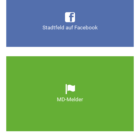
Infos, Fotos, Videos und mehr auf der Facebook-
Seite Magdeburg-Stadtfeld
Stadtfeld auf Facebook
Gefällt mir
Ob defekte Straßenlaternen, Schlaglöcher oder
wild entsorgter Müll. Melden Sie Mängel, damit
Magdeburg schöner und lebenswerter wird.
MD-Melder
Zum MD-Melder