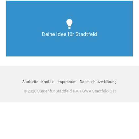
Wie kann man Stadtfeld weiter verbessern? Auch
Deine Ideen sind gefragt!
Deine Idee für Stadtfeld
Nimm Kontakt auf
Startseite
Kontakt
Impressum
Datenschutzerklärung
© 2026 Bürger für Stadtfeld e.V. / GWA Stadtfeld-Ost