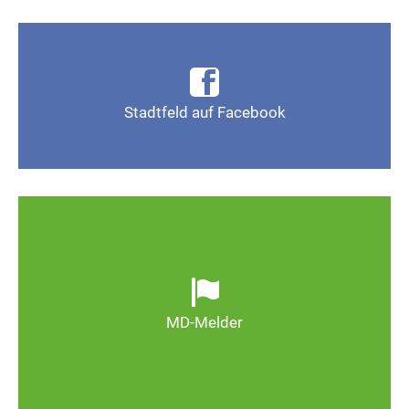
Infos, Fotos, Videos und mehr auf der Facebook-
Seite Magdeburg-Stadtfeld
Stadtfeld auf Facebook
Gefällt mir
Ob defekte Straßenlaternen, Schlaglöcher oder
wild entsorgter Müll. Melden Sie Mängel, damit
Magdeburg schöner und lebenswerter wird.
MD-Melder
Zum MD-Melder