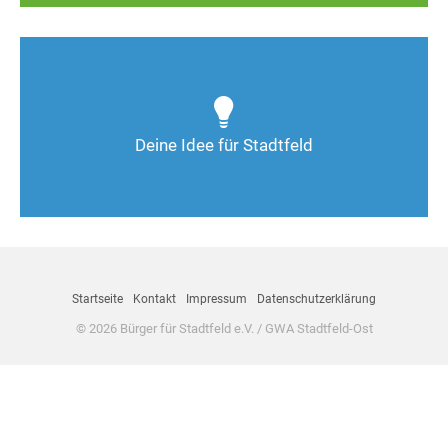
Wie kann man Stadtfeld weiter verbessern? Auch
Deine Ideen sind gefragt!
Deine Idee für Stadtfeld
Nimm Kontakt auf
Startseite
Kontakt
Impressum
Datenschutzerklärung
© 2026 Bürger für Stadtfeld e.V. / GWA Stadtfeld-Ost