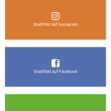
Infos, Fotos, Videos und mehr auf unserem
Instagram-Kanal
Stadtfeld auf Instagram
Auf Instagram folgen
Infos, Fotos, Videos und mehr auf der Facebook-
Seite Magdeburg-Stadtfeld
Stadtfeld auf Facebook
Gefällt mir
Ob defekte Straßenlaternen, Schlaglöcher oder