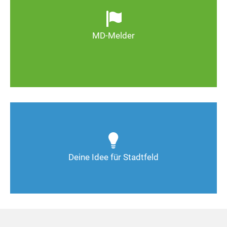
wild entsorgter Müll. Melden Sie Mängel, damit
Magdeburg schöner und lebenswerter wird.
MD-Melder
Zum MD-Melder
Wie kann man Stadtfeld weiter verbessern? Auch
Deine Ideen sind gefragt!
Deine Idee für Stadtfeld
Nimm Kontakt auf