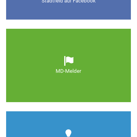
Stadtfeld auf Facebook
Gefällt mir
Ob defekte Straßenlaternen, Schlaglöcher oder
wild entsorgter Müll. Melden Sie Mängel, damit
Magdeburg schöner und lebenswerter wird.
MD-Melder
Zum MD-Melder
Wie kann man Stadtfeld weiter verbessern? Auch
Deine Ideen sind gefragt!