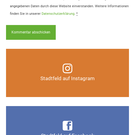
angegebenen Daten durch diese Website einverstanden. Weitere Informationen
finden Sie in unserer
Datenschutzerklärung
.
*
Infos, Fotos, Videos und mehr auf unserem
Instagram-Kanal
Stadtfeld auf Instagram
Auf Instagram folgen
Infos, Fotos, Videos und mehr auf der Facebook-
Seite Magdeburg-Stadtfeld