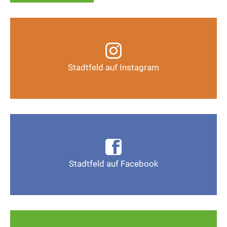
Infos, Fotos, Videos und mehr auf unserem
Instagram-Kanal
Stadtfeld auf Instagram
Auf Instagram folgen
Infos, Fotos, Videos und mehr auf der Facebook-
Seite Magdeburg-Stadtfeld
Stadtfeld auf Facebook
Gefällt mir