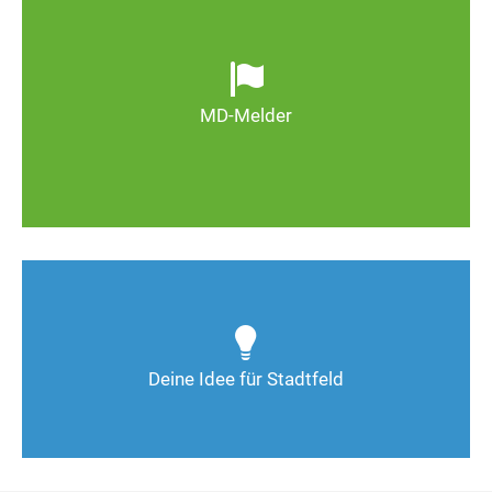
Ob defekte Straßenlaternen, Schlaglöcher oder
wild entsorgter Müll. Melden Sie Mängel, damit
Magdeburg schöner und lebenswerter wird.
MD-Melder
Zum MD-Melder
Wie kann man Stadtfeld weiter verbessern? Auch
Deine Ideen sind gefragt!
Deine Idee für Stadtfeld
Nimm Kontakt auf