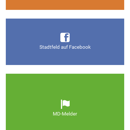
Infos, Fotos, Videos und mehr auf der Facebook-
Seite Magdeburg-Stadtfeld
Stadtfeld auf Facebook
Gefällt mir
Ob defekte Straßenlaternen, Schlaglöcher oder
wild entsorgter Müll. Melden Sie Mängel, damit
Magdeburg schöner und lebenswerter wird.
MD-Melder
Zum MD-Melder