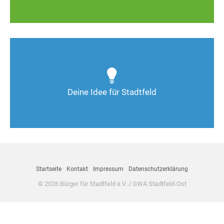
Wie kann man Stadtfeld weiter verbessern? Auch
Deine Ideen sind gefragt!
Deine Idee für Stadtfeld
Nimm Kontakt auf
Startseite
Kontakt
Impressum
Datenschutzerklärung
© 2026 Bürger für Stadtfeld e.V. / GWA Stadtfeld-Ost