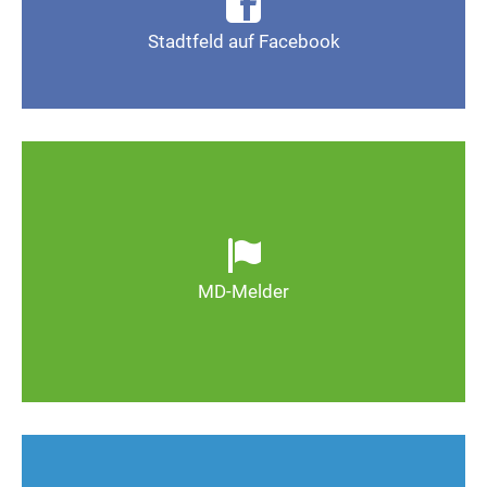
Seite Magdeburg-Stadtfeld
Stadtfeld auf Facebook
Gefällt mir
Ob defekte Straßenlaternen, Schlaglöcher oder
wild entsorgter Müll. Melden Sie Mängel, damit
Magdeburg schöner und lebenswerter wird.
MD-Melder
Zum MD-Melder