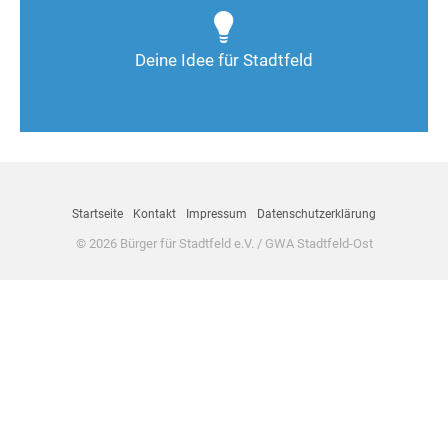
Wie kann man Stadtfeld weiter verbessern? Auch
Deine Ideen sind gefragt!
Deine Idee für Stadtfeld
Nimm Kontakt auf
Startseite
Kontakt
Impressum
Datenschutzerklärung
© 2026 Bürger für Stadtfeld e.V. / GWA Stadtfeld-Ost