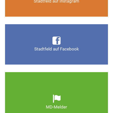
Stadtfeld auf Instagram
Auf Instagram folgen
Infos, Fotos, Videos und mehr auf der Facebook-
Seite Magdeburg-Stadtfeld
Stadtfeld auf Facebook
Gefällt mir
Ob defekte Straßenlaternen, Schlaglöcher oder
wild entsorgter Müll. Melden Sie Mängel, damit
Magdeburg schöner und lebenswerter wird.
MD-Melder