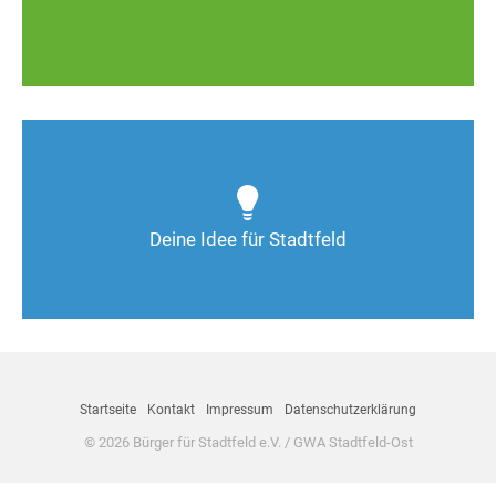
Zum MD-Melder
Wie kann man Stadtfeld weiter verbessern? Auch
Deine Ideen sind gefragt!
Deine Idee für Stadtfeld
Nimm Kontakt auf
Startseite
Kontakt
Impressum
Datenschutzerklärung
© 2026 Bürger für Stadtfeld e.V. / GWA Stadtfeld-Ost