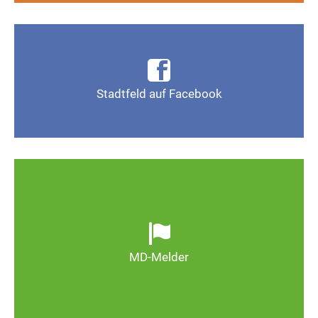
Infos, Fotos, Videos und mehr auf der Facebook-
Seite Magdeburg-Stadtfeld
Stadtfeld auf Facebook
Gefällt mir
Ob defekte Straßenlaternen, Schlaglöcher oder
wild entsorgter Müll. Melden Sie Mängel, damit
Magdeburg schöner und lebenswerter wird.
MD-Melder
Zum MD-Melder