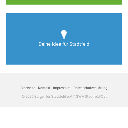
Wie kann man Stadtfeld weiter verbessern? Auch
Deine Ideen sind gefragt!
Deine Idee für Stadtfeld
Nimm Kontakt auf
Startseite
Kontakt
Impressum
Datenschutzerklärung
© 2026 Bürger für Stadtfeld e.V. / GWA Stadtfeld-Ost