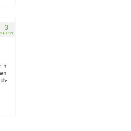
3
MAI 2013
 in
nen
och-