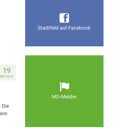
Infos, Fotos, Videos und
plan
mehr auf der Facebook-Seite
elder
Magdeburg-Stadtfeld
in
Stadtfeld auf Facebook
 …
Gefällt mir
Ob defekte Straßenlaternen,
19
Schlaglöcher oder wild
SEP. 2014
entsorgter Müll. Melden Sie
Mängel, damit Magdeburg
schöner und lebenswerter
MD-Melder
wird.
. Die
ann
Zum MD-Melder