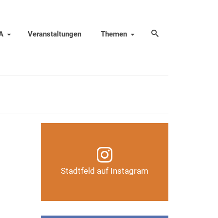
A
Veranstaltungen
Themen
Infos, Fotos, Videos und
mehr auf unserem
30
Instagram-Kanal
SEP. 2014
Stadtfeld auf Instagram
Auf Instagram folgen
r