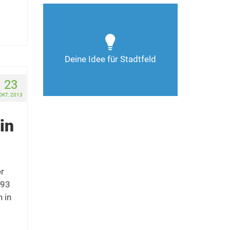
Wie kann man Stadtfeld
weiter verbessern? Auch
Deine Ideen sind gefragt!
Deine Idee für Stadtfeld
Nimm Kontakt auf
23
OKT. 2013
in
er
893
 in