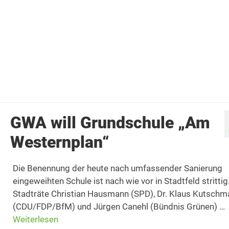
Auf dem neuen Bolzplatz am Schulkomplex am Western
wird bereits eifrig gekickt. Am Sonnabend lud die Stadtf
GWA-Gruppe Hobbymannschaften zum Turnier. „Immerh
sind sie die schönste Mannschaft im Turnier“, versuchte
Weiterlesen
GWA will Grundschule „Am
Westernplan“
Die Benennung der heute nach umfassender Sanierung
eingeweihten Schule ist nach wie vor in Stadtfeld strittig
Stadträte Christian Hausmann (SPD), Dr. Klaus Kutschm
(CDU/FDP/BfM) und Jürgen Canehl (Bündnis Grünen) …
Weiterlesen