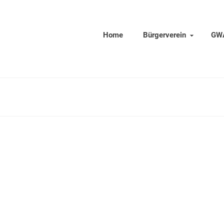
Home
Bürgerverein
GW
„Mühlenkicker“ siegen beim
ersten Fußballturnier um
den Pokal des Vereins “Bürge
für Stadtfeld”