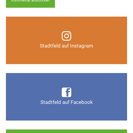
Infos, Fotos, Videos und mehr auf unserem
Instagram-Kanal
Stadtfeld auf Instagram
Auf Instagram folgen
Infos, Fotos, Videos und mehr auf der Facebook-
Seite Magdeburg-Stadtfeld
Stadtfeld auf Facebook
Gefällt mir