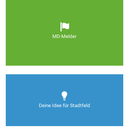
Ob defekte Straßenlaternen, Schlaglöcher oder
wild entsorgter Müll. Melden Sie Mängel, damit
Magdeburg schöner und lebenswerter wird.
MD-Melder
Zum MD-Melder
Wie kann man Stadtfeld weiter verbessern? Auch
Deine Ideen sind gefragt!
Deine Idee für Stadtfeld
Nimm Kontakt auf