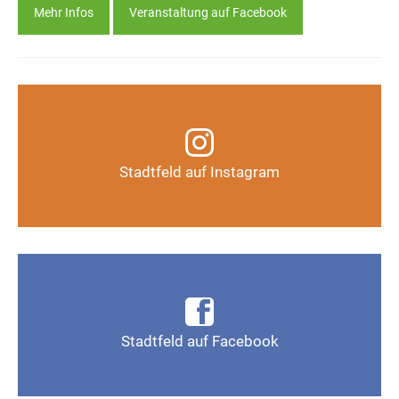
Mehr Infos
Veranstaltung auf Facebook
Infos, Fotos, Videos und mehr auf unserem
Instagram-Kanal
Stadtfeld auf Instagram
Auf Instagram folgen
Infos, Fotos, Videos und mehr auf der Facebook-
Seite Magdeburg-Stadtfeld
Stadtfeld auf Facebook
Gefällt mir