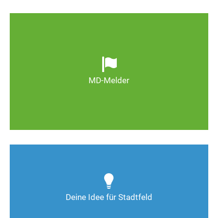
Ob defekte Straßenlaternen, Schlaglöcher oder
wild entsorgter Müll. Melden Sie Mängel, damit
Magdeburg schöner und lebenswerter wird.
MD-Melder
Zum MD-Melder
Wie kann man Stadtfeld weiter verbessern? Auch
Deine Ideen sind gefragt!
Deine Idee für Stadtfeld
Nimm Kontakt auf