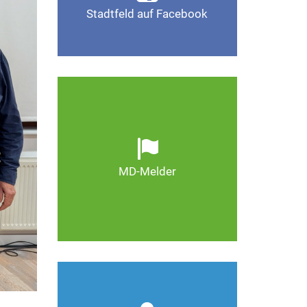
Stadtfeld auf Facebook
Gefällt mir
Ob defekte Straßenlaternen,
Schlaglöcher oder wild
entsorgter Müll. Melden Sie
Mängel, damit Magdeburg
schöner und lebenswerter
MD-Melder
wird.
Zum MD-Melder
Wie kann man Stadtfeld
weiter verbessern? Auch