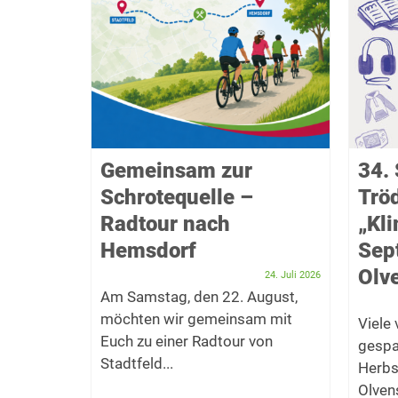
f das
Gemeinsam zur
34. 
Schrotequelle –
Trö
takel
Radtour nach
„Kl
Hemsdorf
Sep
Dezember 2025
er Bürger
Olve
24. Juli 2026
t zum
Am Samstag, den 22. August,
möchten wir gemeinsam mit
Viele
f den...
Euch zu einer Radtour von
gespa
Stadtfeld...
Herbs
Olvens