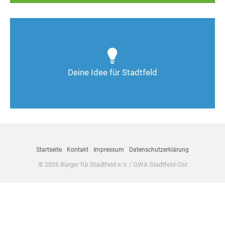
Wie kann man Stadtfeld weiter verbessern? Auch
Deine Ideen sind gefragt!
Deine Idee für Stadtfeld
Nimm Kontakt auf
Startseite
Kontakt
Impressum
Datenschutzerklärung
© 2026 Bürger für Stadtfeld e.V. / GWA Stadtfeld-Ost