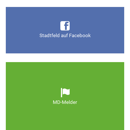
Infos, Fotos, Videos und mehr auf der Facebook-
Seite Magdeburg-Stadtfeld
Stadtfeld auf Facebook
Gefällt mir
Ob defekte Straßenlaternen, Schlaglöcher oder
wild entsorgter Müll. Melden Sie Mängel, damit
Magdeburg schöner und lebenswerter wird.
MD-Melder
Zum MD-Melder