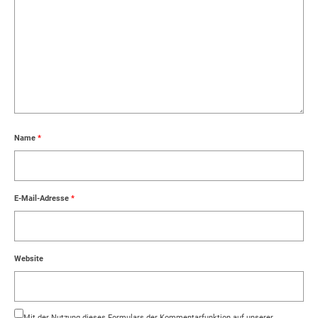
Name
*
E-Mail-Adresse
*
Website
Mit der Nutzung dieses Formulars der Kommentarfunktion auf unserer