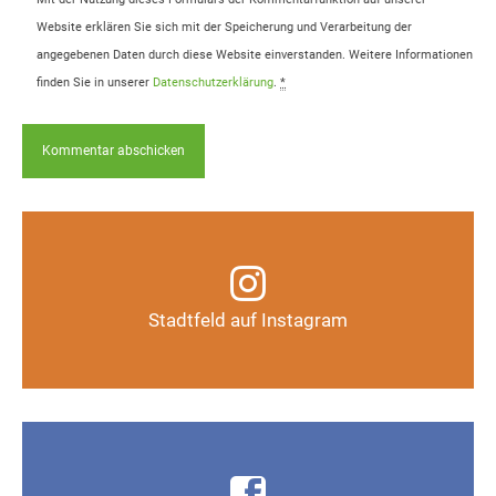
Website erklären Sie sich mit der Speicherung und Verarbeitung der
angegebenen Daten durch diese Website einverstanden. Weitere Informationen
finden Sie in unserer
Datenschutzerklärung
.
*
Infos, Fotos, Videos und mehr auf unserem
Instagram-Kanal
Stadtfeld auf Instagram
Auf Instagram folgen
Infos, Fotos, Videos und mehr auf der Facebook-
Seite Magdeburg-Stadtfeld