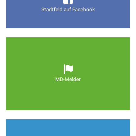
Stadtfeld auf Facebook
Gefällt mir
Ob defekte Straßenlaternen, Schlaglöcher oder
wild entsorgter Müll. Melden Sie Mängel, damit
Magdeburg schöner und lebenswerter wird.
MD-Melder
Zum MD-Melder
Wie kann man Stadtfeld weiter verbessern? Auch