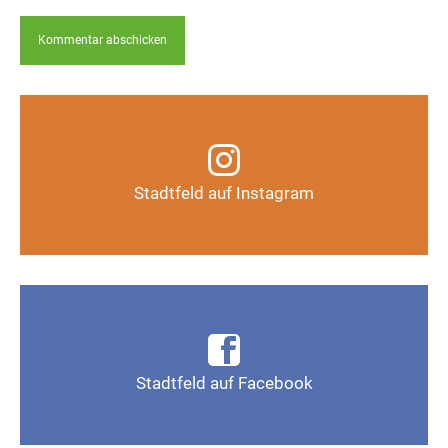
Infos, Fotos, Videos und mehr auf unserem
Instagram-Kanal
Stadtfeld auf Instagram
Auf Instagram folgen
Infos, Fotos, Videos und mehr auf der Facebook-
Seite Magdeburg-Stadtfeld
Stadtfeld auf Facebook
Gefällt mir