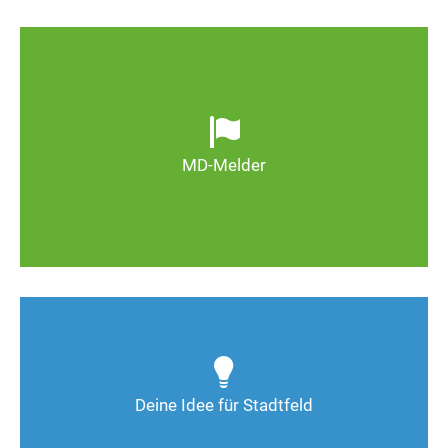
Ob defekte Straßenlaternen, Schlaglöcher oder
wild entsorgter Müll. Melden Sie Mängel, damit
Magdeburg schöner und lebenswerter wird.
MD-Melder
Zum MD-Melder
Wie kann man Stadtfeld weiter verbessern? Auch
Deine Ideen sind gefragt!
Deine Idee für Stadtfeld
Nimm Kontakt auf