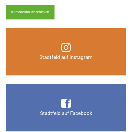
Infos, Fotos, Videos und mehr auf unserem
Instagram-Kanal
Stadtfeld auf Instagram
Auf Instagram folgen
Infos, Fotos, Videos und mehr auf der Facebook-
Seite Magdeburg-Stadtfeld
Stadtfeld auf Facebook
Gefällt mir