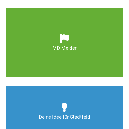
Ob defekte Straßenlaternen, Schlaglöcher oder
wild entsorgter Müll. Melden Sie Mängel, damit
Magdeburg schöner und lebenswerter wird.
MD-Melder
Zum MD-Melder
Wie kann man Stadtfeld weiter verbessern? Auch
Deine Ideen sind gefragt!
Deine Idee für Stadtfeld
Nimm Kontakt auf