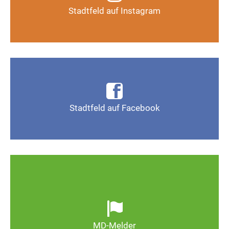
Stadtfeld auf Instagram
Auf Instagram folgen
Infos, Fotos, Videos und mehr auf der Facebook-
Seite Magdeburg-Stadtfeld
Stadtfeld auf Facebook
Gefällt mir
Ob defekte Straßenlaternen, Schlaglöcher oder
wild entsorgter Müll. Melden Sie Mängel, damit
Magdeburg schöner und lebenswerter wird.
MD-Melder