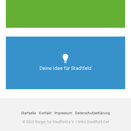
Zum MD-Melder
Wie kann man Stadtfeld weiter verbessern? Auch
Deine Ideen sind gefragt!
Deine Idee für Stadtfeld
Nimm Kontakt auf
Startseite
Kontakt
Impressum
Datenschutzerklärung
© 2026 Bürger für Stadtfeld e.V. / GWA Stadtfeld-Ost