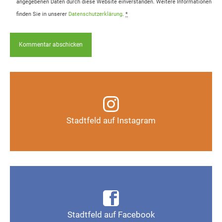
angegebenen Daten durch diese Website einverstanden. Weitere Informationen
finden Sie in unserer
Datenschutzerklärung
.
*
Infos, Fotos, Videos und mehr auf unserem
Instagram-Kanal
Stadtfeld auf Instagram
Auf Instagram folgen
Infos, Fotos, Videos und mehr auf der Facebook-
Seite Magdeburg-Stadtfeld
Stadtfeld auf Facebook
Gefällt mir