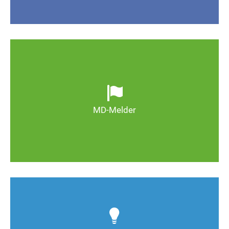
Ob defekte Straßenlaternen, Schlaglöcher oder
wild entsorgter Müll. Melden Sie Mängel, damit
Magdeburg schöner und lebenswerter wird.
MD-Melder
Zum MD-Melder
Wie kann man Stadtfeld weiter verbessern? Auch
Deine Ideen sind gefragt!