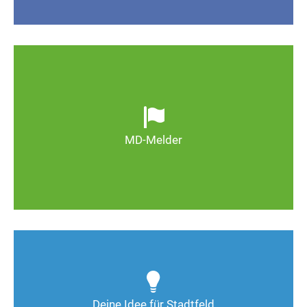
Ob defekte Straßenlaternen, Schlaglöcher oder
wild entsorgter Müll. Melden Sie Mängel, damit
Magdeburg schöner und lebenswerter wird.
MD-Melder
Zum MD-Melder
Wie kann man Stadtfeld weiter verbessern? Auch
Deine Ideen sind gefragt!
Deine Idee für Stadtfeld