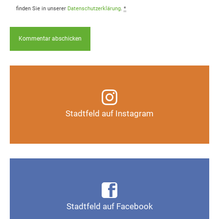
finden Sie in unserer
Datenschutzerklärung
.
*
Infos, Fotos, Videos und mehr auf unserem
Instagram-Kanal
Stadtfeld auf Instagram
Auf Instagram folgen
Infos, Fotos, Videos und mehr auf der Facebook-
Seite Magdeburg-Stadtfeld
Stadtfeld auf Facebook
Gefällt mir