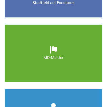
Stadtfeld auf Facebook
Gefällt mir
Ob defekte Straßenlaternen, Schlaglöcher oder
wild entsorgter Müll. Melden Sie Mängel, damit
Magdeburg schöner und lebenswerter wird.
MD-Melder
Zum MD-Melder
Wie kann man Stadtfeld weiter verbessern? Auch
Deine Ideen sind gefragt!