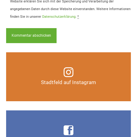
Website erklären Sie sich mit der Speicherung und Verarbeitung der
angegebenen Daten durch diese Website einverstanden. Weitere Informationen
finden Sie in unserer
Datenschutzerklärung
.
*
Infos, Fotos, Videos und mehr auf unserem
Instagram-Kanal
Stadtfeld auf Instagram
Auf Instagram folgen
Infos, Fotos, Videos und mehr auf der Facebook-
Seite Magdeburg-Stadtfeld