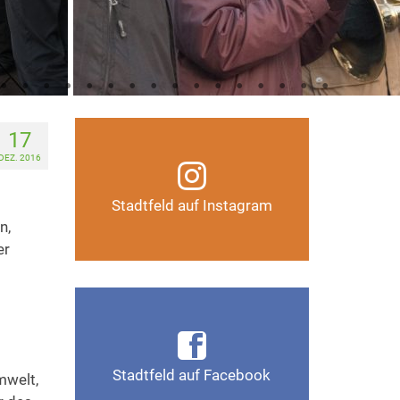
17
Infos, Fotos, Videos und
DEZ. 2016
mehr auf unserem
Instagram-Kanal
Stadtfeld auf Instagram
n,
Auf Instagram folgen
er
Infos, Fotos, Videos und
mehr auf der Facebook-Seite
Magdeburg-Stadtfeld
Stadtfeld auf Facebook
mwelt,
Gefällt mir