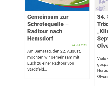
f das
Gemeinsam zur
34. 
Schrotequelle –
Trö
takel
Radtour nach
„Kl
Hemsdorf
Sep
Dezember 2025
er Bürger
Olve
24. Juli 2026
t zum
Am Samstag, den 22. August,
möchten wir gemeinsam mit
Viele
f den...
Euch zu einer Radtour von
gespa
Stadtfeld...
Herbs
Olvens