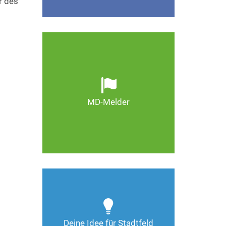
r des
Ob defekte Straßenlaternen,
Schlaglöcher oder wild
entsorgter Müll. Melden Sie
Mängel, damit Magdeburg
schöner und lebenswerter
MD-Melder
wird.
Zum MD-Melder
Wie kann man Stadtfeld
weiter verbessern? Auch
Deine Ideen sind gefragt!
Deine Idee für Stadtfeld