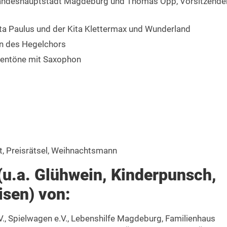
Landeshauptstadt Magdeburg und Thomas Opp, Vorsitzende
ta Paulus und der Kita Klettermax und Wunderland
rn des Hegelchors
chentöne mit Saxophon
t, Preisrätsel, Weihnachtsmann
(u.a. Glühwein, Kinderpunsch,
isen) von:
V., Spielwagen e.V., Lebenshilfe Magdeburg, Familienhaus