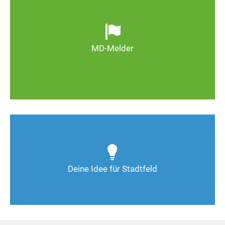
Ob defekte Straßenlaternen, Schlaglöcher oder
wild entsorgter Müll. Melden Sie Mängel, damit
Magdeburg schöner und lebenswerter wird.
MD-Melder
Zum MD-Melder
Wie kann man Stadtfeld weiter verbessern? Auch
Deine Ideen sind gefragt!
Deine Idee für Stadtfeld
Nimm Kontakt auf