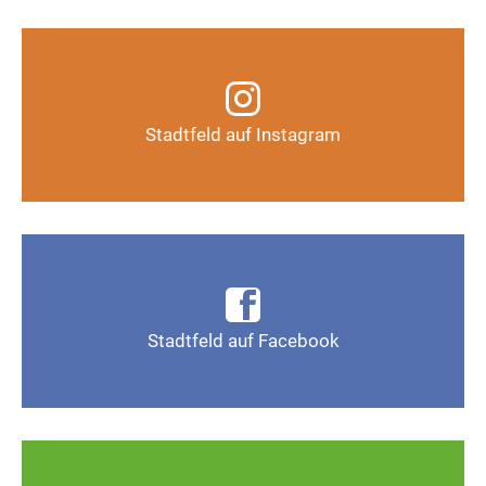
Infos, Fotos, Videos und mehr auf unserem
Instagram-Kanal
Stadtfeld auf Instagram
Auf Instagram folgen
Infos, Fotos, Videos und mehr auf der Facebook-
Seite Magdeburg-Stadtfeld
Stadtfeld auf Facebook
Gefällt mir