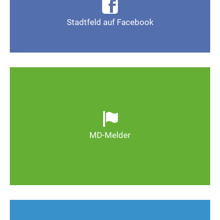
Seite Magdeburg-Stadtfeld
Stadtfeld auf Facebook
Gefällt mir
Ob defekte Straßenlaternen, Schlaglöcher oder
wild entsorgter Müll. Melden Sie Mängel, damit
Magdeburg schöner und lebenswerter wird.
MD-Melder
Zum MD-Melder