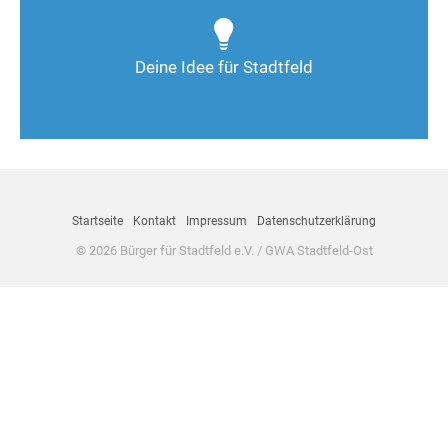
Wie kann man Stadtfeld weiter verbessern? Auch
Deine Ideen sind gefragt!
Deine Idee für Stadtfeld
Nimm Kontakt auf
Startseite
Kontakt
Impressum
Datenschutzerklärung
© 2026 Bürger für Stadtfeld e.V. / GWA Stadtfeld-Ost