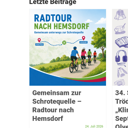
Letzte Beiträge
f das
Gemeinsam zur
34. 
Schrotequelle –
Trö
takel
Radtour nach
„Kl
Hemsdorf
Sep
Dezember 2025
er Bürger
Olve
24. Juli 2026