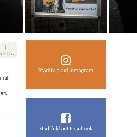
11
Infos, Fotos, Videos und
OKT. 2016
mehr auf unserem
Instagram-Kanal
Stadtfeld auf Instagram
nmal
Auf Instagram folgen
en,
Infos, Fotos, Videos und
mehr auf der Facebook-Seite
Magdeburg-Stadtfeld
Stadtfeld auf Facebook
Gefällt mir