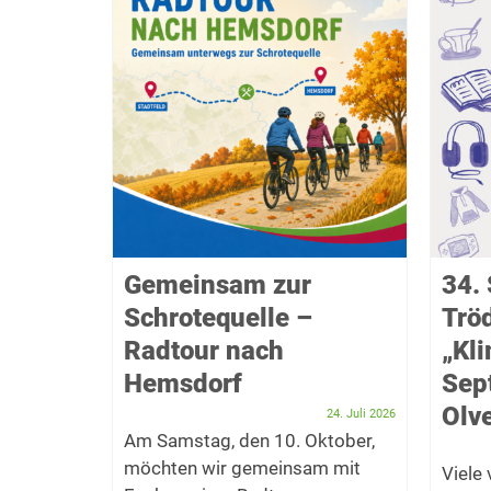
f das
Gemeinsam zur
34. 
Schrotequelle –
Trö
takel
Radtour nach
„Kl
Hemsdorf
Sep
Dezember 2025
er Bürger
Olve
24. Juli 2026
t zum
Am Samstag, den 10. Oktober,
möchten wir gemeinsam mit
Viele
f den...