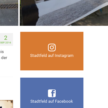
2
Infos, Fotos, Videos und
SEP. 2016
mehr auf unserem
Instagram-Kanal
cis
Stadtfeld auf Instagram
 der
Auf Instagram folgen
Infos, Fotos, Videos und
mehr auf der Facebook-Seite
Magdeburg-Stadtfeld
Stadtfeld auf Facebook
Gefällt mir