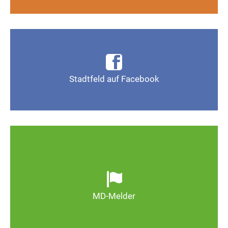
Infos, Fotos, Videos und mehr auf der Facebook-
Seite Magdeburg-Stadtfeld
Stadtfeld auf Facebook
Gefällt mir
Ob defekte Straßenlaternen, Schlaglöcher oder
wild entsorgter Müll. Melden Sie Mängel, damit
Magdeburg schöner und lebenswerter wird.
MD-Melder
Zum MD-Melder