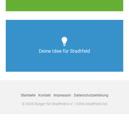
Wie kann man Stadtfeld weiter verbessern? Auch
Deine Ideen sind gefragt!
Deine Idee für Stadtfeld
Nimm Kontakt auf
Startseite
Kontakt
Impressum
Datenschutzerklärung
© 2026 Bürger für Stadtfeld e.V. / GWA Stadtfeld-Ost