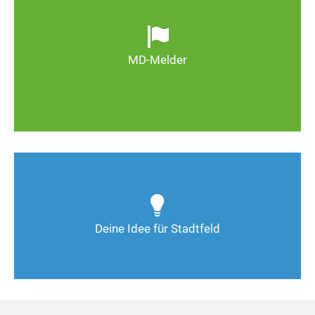
Ob defekte Straßenlaternen, Schlaglöcher oder
wild entsorgter Müll. Melden Sie Mängel, damit
Magdeburg schöner und lebenswerter wird.
MD-Melder
Zum MD-Melder
Wie kann man Stadtfeld weiter verbessern? Auch
Deine Ideen sind gefragt!
Deine Idee für Stadtfeld
Nimm Kontakt auf