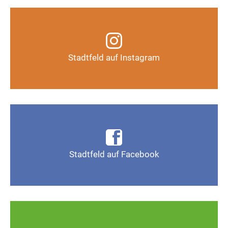
Infos, Fotos, Videos und mehr auf unserem
Instagram-Kanal
Stadtfeld auf Instagram
Auf Instagram folgen
Infos, Fotos, Videos und mehr auf der Facebook-
Seite Magdeburg-Stadtfeld
Stadtfeld auf Facebook
Gefällt mir