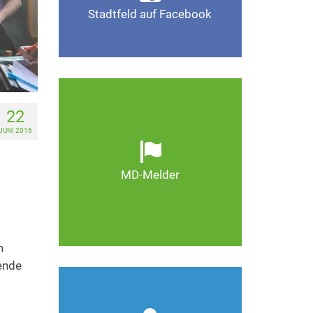
Stadtfeld auf Facebook
Gefällt mir
Ob defekte Straßenlaternen,
22
Schlaglöcher oder wild
JUNI 2016
entsorgter Müll. Melden Sie
Mängel, damit Magdeburg
schöner und lebenswerter
MD-Melder
wird.
Zum MD-Melder
n
ende
Wie kann man Stadtfeld
weiter verbessern? Auch