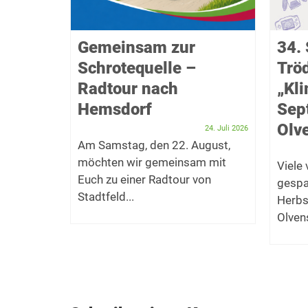
f das
Gemeinsam zur
34. 
Schrotequelle –
Trö
takel
Radtour nach
„Kl
Hemsdorf
Sep
Dezember 2025
er Bürger
Olve
24. Juli 2026
t zum
Am Samstag, den 22. August,
möchten wir gemeinsam mit
Viele
f den...
Euch zu einer Radtour von
gespa
Stadtfeld...
Herbs
Olvens