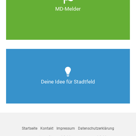
Magdeburg schöner und lebenswerter wird.
MD-Melder
Zum MD-Melder
Wie kann man Stadtfeld weiter verbessern? Auch
Deine Ideen sind gefragt!
Deine Idee für Stadtfeld
Nimm Kontakt auf
Startseite
Kontakt
Impressum
Datenschutzerklärung