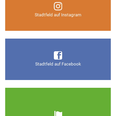
Instagram-Kanal
Stadtfeld auf Instagram
Auf Instagram folgen
Infos, Fotos, Videos und mehr auf der Facebook-
Seite Magdeburg-Stadtfeld
Stadtfeld auf Facebook
Gefällt mir
Ob defekte Straßenlaternen, Schlaglöcher oder
wild entsorgter Müll. Melden Sie Mängel, damit