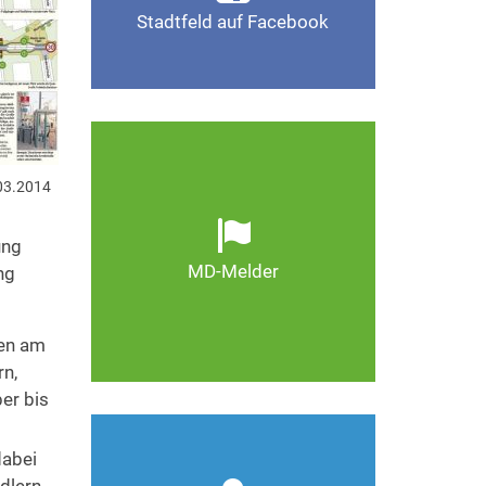
Stadtfeld auf Facebook
Gefällt mir
Ob defekte Straßenlaternen,
Schlaglöcher oder wild
03.2014
entsorgter Müll. Melden Sie
Mängel, damit Magdeburg
ung
schöner und lebenswerter
MD-Melder
ng
wird.
Zum MD-Melder
ben am
rn,
ber bis
Wie kann man Stadtfeld
dabei
weiter verbessern? Auch