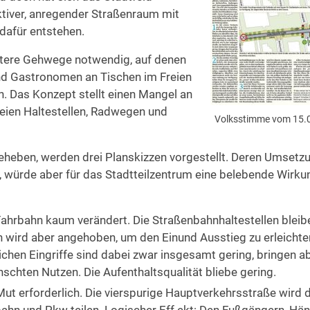
aktiver, anregender Straßenraum mit
 dafür entstehen.
eitere Gehwege notwendig, auf denen
und Gastronomen an Tischen im Freien
n. Das Konzept stellt einen Mangel an
reien Haltestellen, Radwegen und
Volksstimme vom 15.
eheben, werden drei Planskizzen vorgestellt. Deren Umsetz
lig, würde aber für das Stadtteilzentrum eine belebende Wirku
e Fahrbahn kaum verändert. Die Straßenbahnhaltestellen blei
ch wird aber angehoben, um den Einund Ausstieg zu erleichte
lichen Eingriffe sind dabei zwar insgesamt gering, bringen a
nschten Nutzen. Die Aufenthaltsqualität bliebe gering.
ut erforderlich. Die vierspurige Hauptverkehrsstraße wird 