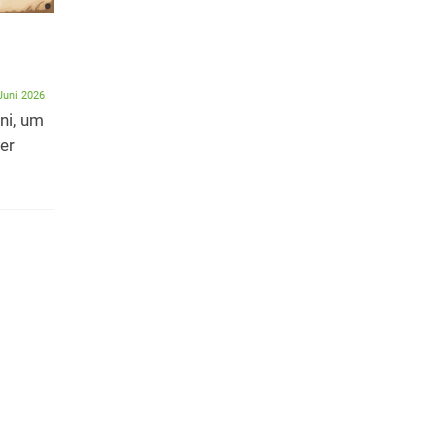
Verkehrssicherheit
Stadtf
gemeinsam und mit
Hoffl
Augenmaß verbessern
Sonnta
Juni 2026
ni, um
– Ziel muss eine
2026
er
sichere Große
Am Sonnt
Diesdorfer Straße für
heißt es 
alle sein
stöbern,
23. April 2026
nachbarsc
Nach gut einem Jahr ist die
Diskussion erneut eröffnet: Wie
soll mit dem auf der...