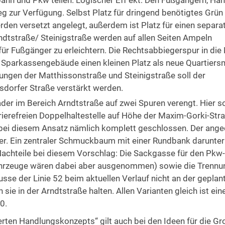
nbahn und Pkw teilen. Logischer Eff ekt: Den Fußgängern, Hä
 zur Verfügung. Selbst Platz für dringend benötigtes Grün 
rden versetzt angelegt, außerdem ist Platz für einen separa
dtstraße/ Steinigstraße werden auf allen Seiten Ampeln
für Fußgänger zu erleichtern. Die Rechtsabbiegerspur in die
Sparkassengebäude einen kleinen Platz als neue Quartiersm
ngen der Matthissonstraße und Steinigstraße soll der
sdorfer Straße verstärkt werden.
ader im Bereich Arndtstraße auf zwei Spuren verengt. Hier so
rierefreien Doppelhaltestelle auf Höhe der Maxim-Gorki-Str
 bei diesem Ansatz nämlich komplett geschlossen. Der ang
er. Ein zentraler Schmuckbaum mit einer Rundbank darunte
 Nachteile bei diesem Vorschlag: Die Sackgasse für den Pkw-
ahrzeuge wären dabei aber ausgenommen) sowie die Trennu
sse der Linie 52 beim aktuellen Verlauf nicht an der geplan
e in der Arndtstraße halten. Allen Varianten gleich ist ein
0.
ten Handlungskonzepts“ gilt auch bei den Ideen für die Gr