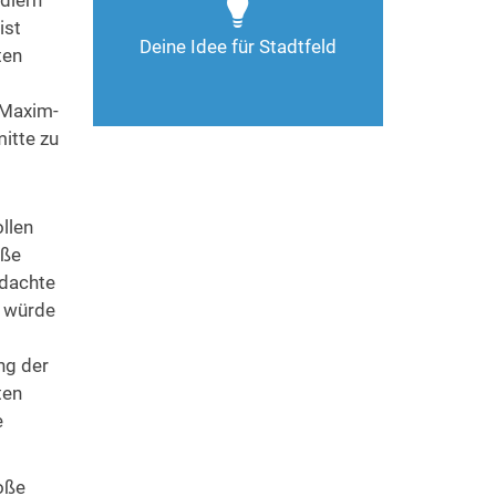
ndlern
Deine Ideen sind gefragt!
ist
Deine Idee für Stadtfeld
ten
Nimm Kontakt auf
 Maxim-
itte zu
llen
aße
edachte
r würde
ng der
ten
e
oße