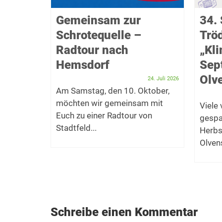
f das
Gemeinsam zur
34. 
Schrotequelle –
Trö
takel
Radtour nach
„Kl
Hemsdorf
Sep
Dezember 2025
er Bürger
Olve
24. Juli 2026
t zum
Am Samstag, den 10. Oktober,
möchten wir gemeinsam mit
Viele
f den...
Euch zu einer Radtour von
gespa
Stadtfeld...
Herbs
Olvens
Schreibe einen Kommentar