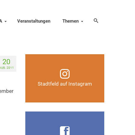
A
Veranstaltungen
Themen
20
Infos, Fotos, Videos und
AUG. 2011
mehr auf unserem
Instagram-Kanal
Stadtfeld auf Instagram
tember
Auf Instagram folgen
Infos, Fotos, Videos und
mehr auf der Facebook-Seite
Magdeburg-Stadtfeld