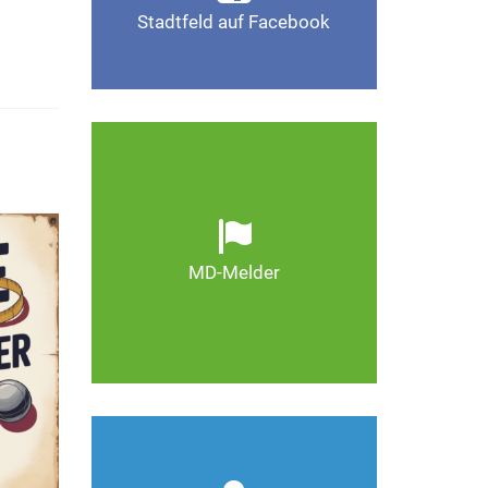
Stadtfeld auf Facebook
Gefällt mir
Ob defekte Straßenlaternen,
Schlaglöcher oder wild
entsorgter Müll. Melden Sie
Mängel, damit Magdeburg
schöner und lebenswerter
MD-Melder
wird.
Zum MD-Melder
Wie kann man Stadtfeld
weiter verbessern? Auch