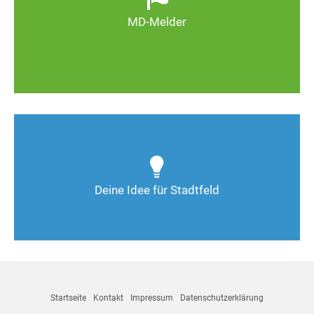
Magdeburg schöner und lebenswerter wird.
MD-Melder
Zum MD-Melder
Wie kann man Stadtfeld weiter verbessern? Auch
Deine Ideen sind gefragt!
Deine Idee für Stadtfeld
Nimm Kontakt auf
Startseite
Kontakt
Impressum
Datenschutzerklärung