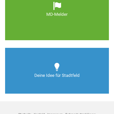
wild entsorgter Müll. Melden Sie Mängel, damit
Magdeburg schöner und lebenswerter wird.
MD-Melder
Zum MD-Melder
Wie kann man Stadtfeld weiter verbessern? Auch
Deine Ideen sind gefragt!
Deine Idee für Stadtfeld
Nimm Kontakt auf