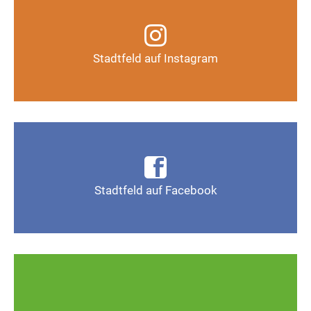
Infos, Fotos, Videos und mehr auf unserem
Instagram-Kanal
Stadtfeld auf Instagram
Auf Instagram folgen
Infos, Fotos, Videos und mehr auf der Facebook-
Seite Magdeburg-Stadtfeld
Stadtfeld auf Facebook
Gefällt mir
Ob defekte Straßenlaternen, Schlaglöcher oder