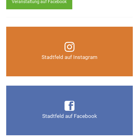
Veranstaltung auf Facebook
Infos, Fotos, Videos und mehr auf unserem
Instagram-Kanal
Stadtfeld auf Instagram
Auf Instagram folgen
Infos, Fotos, Videos und mehr auf der Facebook-
Seite Magdeburg-Stadtfeld
Stadtfeld auf Facebook
Gefällt mir