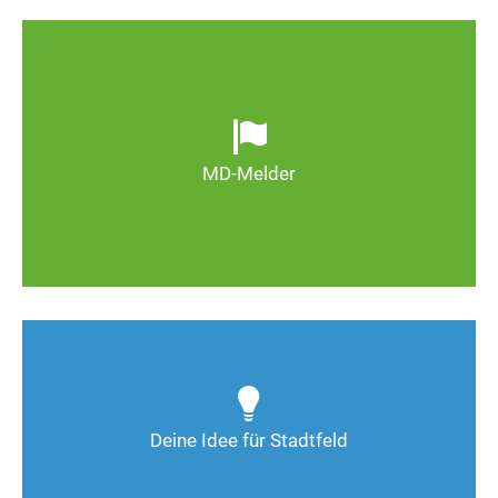
Ob defekte Straßenlaternen, Schlaglöcher oder
wild entsorgter Müll. Melden Sie Mängel, damit
Magdeburg schöner und lebenswerter wird.
MD-Melder
Zum MD-Melder
Wie kann man Stadtfeld weiter verbessern? Auch
Deine Ideen sind gefragt!
Deine Idee für Stadtfeld
Nimm Kontakt auf