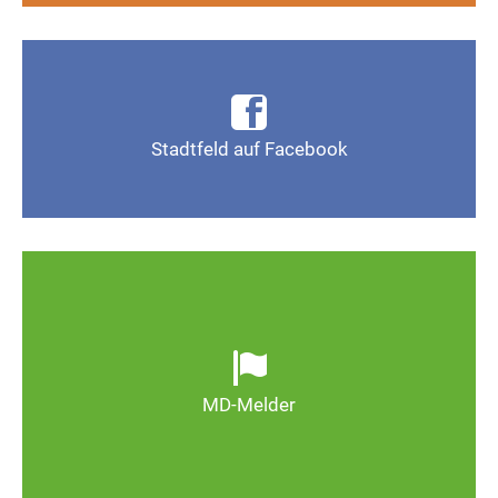
Infos, Fotos, Videos und mehr auf der Facebook-
Seite Magdeburg-Stadtfeld
Stadtfeld auf Facebook
Gefällt mir
Ob defekte Straßenlaternen, Schlaglöcher oder
wild entsorgter Müll. Melden Sie Mängel, damit
Magdeburg schöner und lebenswerter wird.
MD-Melder
Zum MD-Melder