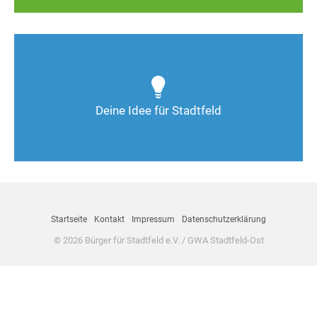
Wie kann man Stadtfeld weiter verbessern? Auch
Deine Ideen sind gefragt!
Deine Idee für Stadtfeld
Nimm Kontakt auf
Startseite
Kontakt
Impressum
Datenschutzerklärung
© 2026 Bürger für Stadtfeld e.V. / GWA Stadtfeld-Ost