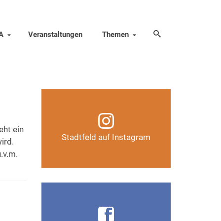
A
Veranstaltungen
Themen
Infos, Fotos, Videos und
mehr auf unserem
Instagram-Kanal
eht ein
Stadtfeld auf Instagram
ird.
Auf Instagram folgen
.v.m.
Infos, Fotos, Videos und
mehr auf der Facebook-Seite
Magdeburg-Stadtfeld