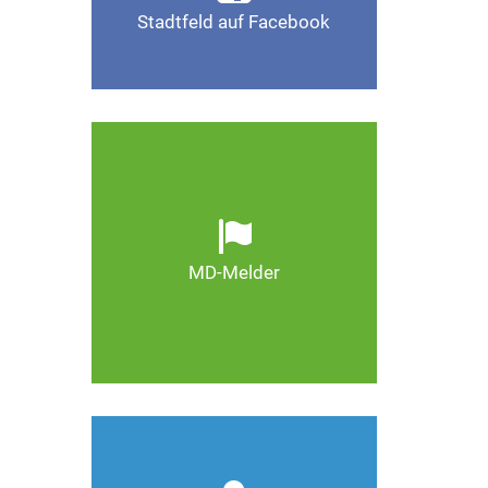
Stadtfeld auf Facebook
Gefällt mir
Ob defekte Straßenlaternen,
Schlaglöcher oder wild
entsorgter Müll. Melden Sie
Mängel, damit Magdeburg
schöner und lebenswerter
MD-Melder
wird.
Zum MD-Melder
Wie kann man Stadtfeld
weiter verbessern? Auch