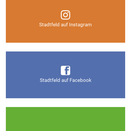
Infos, Fotos, Videos und mehr auf unserem
Instagram-Kanal
Stadtfeld auf Instagram
Auf Instagram folgen
Infos, Fotos, Videos und mehr auf der Facebook-
Seite Magdeburg-Stadtfeld
Stadtfeld auf Facebook
Gefällt mir
Ob defekte Straßenlaternen, Schlaglöcher oder