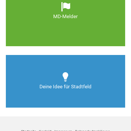
wild entsorgter Müll. Melden Sie Mängel, damit
Magdeburg schöner und lebenswerter wird.
MD-Melder
Zum MD-Melder
Wie kann man Stadtfeld weiter verbessern? Auch
Deine Ideen sind gefragt!
Deine Idee für Stadtfeld
Nimm Kontakt auf