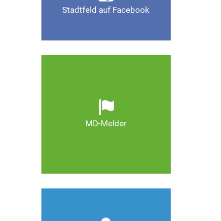
Stadtfeld auf Facebook
Gefällt mir
Ob defekte Straßenlaternen,
Schlaglöcher oder wild
entsorgter Müll. Melden Sie
Mängel, damit Magdeburg
schöner und lebenswerter
MD-Melder
wird.
Zum MD-Melder
Wie kann man Stadtfeld
weiter verbessern? Auch