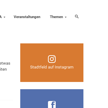
A
Veranstaltungen
Themen
Infos, Fotos, Videos und
mehr auf unserem
Instagram-Kanal
 etwas
Stadtfeld auf Instagram
iten
Auf Instagram folgen
Infos, Fotos, Videos und
mehr auf der Facebook-Seite
Magdeburg-Stadtfeld