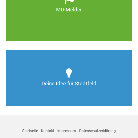
Magdeburg schöner und lebenswerter wird.
MD-Melder
Zum MD-Melder
Wie kann man Stadtfeld weiter verbessern? Auch
Deine Ideen sind gefragt!
Deine Idee für Stadtfeld
Nimm Kontakt auf
Startseite
Kontakt
Impressum
Datenschutzerklärung