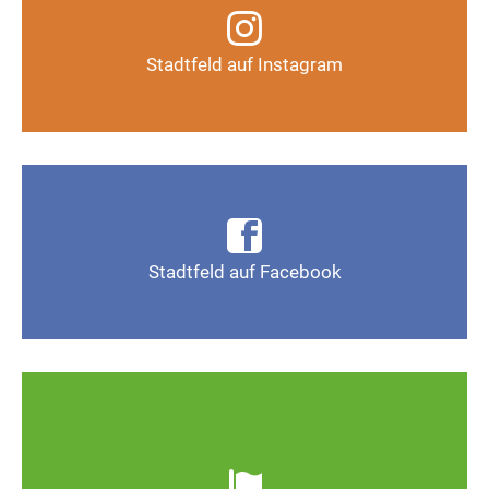
Infos, Fotos, Videos und mehr auf unserem
Instagram-Kanal
Stadtfeld auf Instagram
Auf Instagram folgen
Infos, Fotos, Videos und mehr auf der Facebook-
Seite Magdeburg-Stadtfeld
Stadtfeld auf Facebook
Gefällt mir
Ob defekte Straßenlaternen, Schlaglöcher oder
wild entsorgter Müll. Melden Sie Mängel, damit