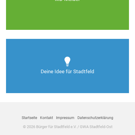
Zum MD-Melder
Wie kann man Stadtfeld weiter verbessern? Auch
Deine Ideen sind gefragt!
Deine Idee für Stadtfeld
Nimm Kontakt auf
Startseite
Kontakt
Impressum
Datenschutzerklärung
© 2026 Bürger für Stadtfeld e.V. / GWA Stadtfeld-Ost