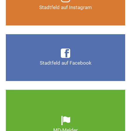
Stadtfeld auf Instagram
Auf Instagram folgen
Infos, Fotos, Videos und mehr auf der Facebook-
Seite Magdeburg-Stadtfeld
Stadtfeld auf Facebook
Gefällt mir
Ob defekte Straßenlaternen, Schlaglöcher oder
wild entsorgter Müll. Melden Sie Mängel, damit
Magdeburg schöner und lebenswerter wird.
MD-Melder