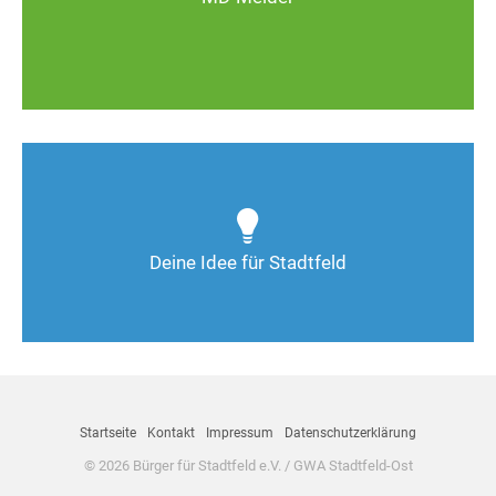
Zum MD-Melder
Wie kann man Stadtfeld weiter verbessern? Auch
Deine Ideen sind gefragt!
Deine Idee für Stadtfeld
Nimm Kontakt auf
Startseite
Kontakt
Impressum
Datenschutzerklärung
© 2026 Bürger für Stadtfeld e.V. / GWA Stadtfeld-Ost