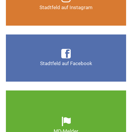
Stadtfeld auf Instagram
Auf Instagram folgen
Infos, Fotos, Videos und mehr auf der Facebook-
Seite Magdeburg-Stadtfeld
Stadtfeld auf Facebook
Gefällt mir
Ob defekte Straßenlaternen, Schlaglöcher oder
wild entsorgter Müll. Melden Sie Mängel, damit
Magdeburg schöner und lebenswerter wird.
MD-Melder