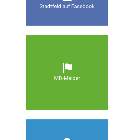
Stadtfeld auf Facebook
Gefällt mir
Ob defekte Straßenlaternen,
Schlaglöcher oder wild
entsorgter Müll. Melden Sie
Mängel, damit Magdeburg
schöner und lebenswerter
MD-Melder
wird.
Zum MD-Melder
Wie kann man Stadtfeld
weiter verbessern? Auch