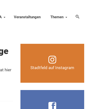
A
Veranstaltungen
Themen
ge
Infos, Fotos, Videos und
mehr auf unserem
Instagram-Kanal
Stadtfeld auf Instagram
at hier
Auf Instagram folgen
Infos, Fotos, Videos und
mehr auf der Facebook-Seite
Magdeburg-Stadtfeld