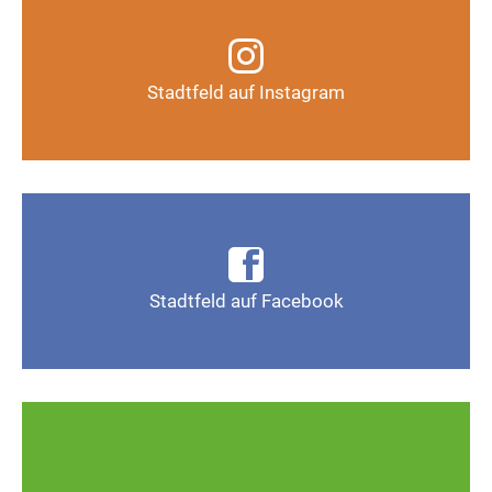
Infos, Fotos, Videos und mehr auf unserem
Instagram-Kanal
Stadtfeld auf Instagram
Auf Instagram folgen
Infos, Fotos, Videos und mehr auf der Facebook-
Seite Magdeburg-Stadtfeld
Stadtfeld auf Facebook
Gefällt mir
Ob defekte Straßenlaternen, Schlaglöcher oder