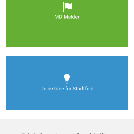
wild entsorgter Müll. Melden Sie Mängel, damit
Magdeburg schöner und lebenswerter wird.
MD-Melder
Zum MD-Melder
Wie kann man Stadtfeld weiter verbessern? Auch
Deine Ideen sind gefragt!
Deine Idee für Stadtfeld
Nimm Kontakt auf