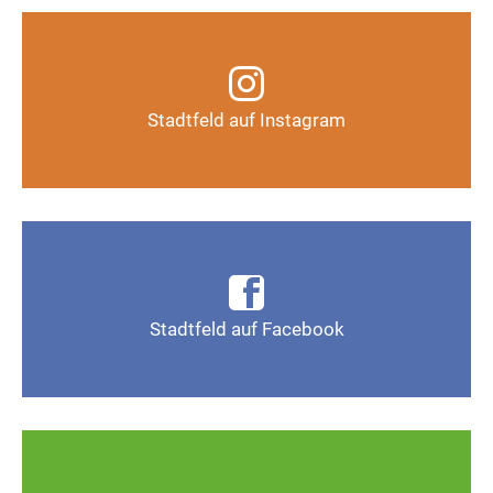
Infos, Fotos, Videos und mehr auf unserem
Instagram-Kanal
Stadtfeld auf Instagram
Auf Instagram folgen
Infos, Fotos, Videos und mehr auf der Facebook-
Seite Magdeburg-Stadtfeld
Stadtfeld auf Facebook
Gefällt mir