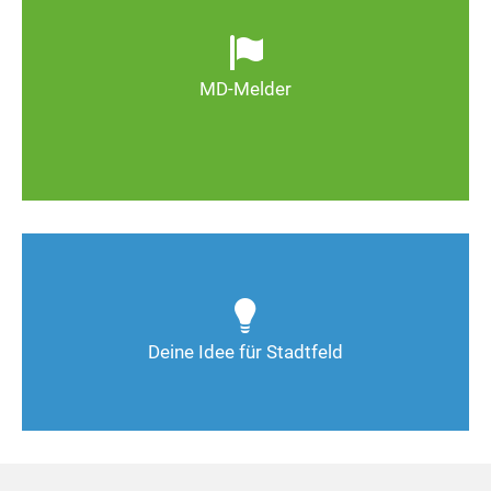
Ob defekte Straßenlaternen, Schlaglöcher oder
wild entsorgter Müll. Melden Sie Mängel, damit
Magdeburg schöner und lebenswerter wird.
MD-Melder
Zum MD-Melder
Wie kann man Stadtfeld weiter verbessern? Auch
Deine Ideen sind gefragt!
Deine Idee für Stadtfeld
Nimm Kontakt auf