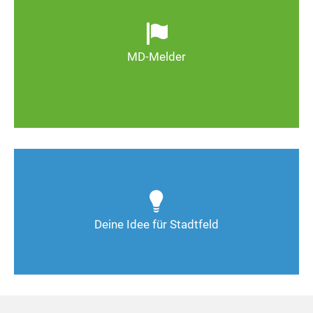
Ob defekte Straßenlaternen, Schlaglöcher oder
wild entsorgter Müll. Melden Sie Mängel, damit
Magdeburg schöner und lebenswerter wird.
MD-Melder
Zum MD-Melder
Wie kann man Stadtfeld weiter verbessern? Auch
Deine Ideen sind gefragt!
Deine Idee für Stadtfeld
Nimm Kontakt auf