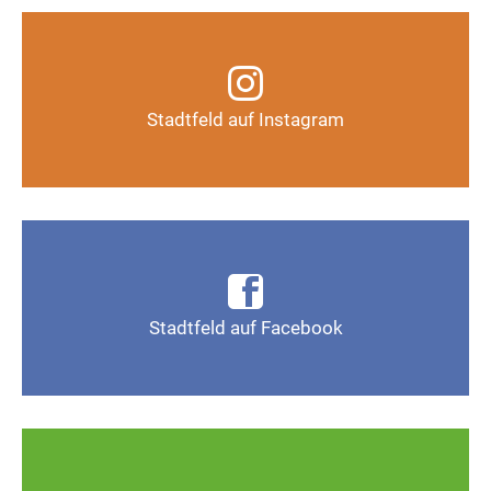
Infos, Fotos, Videos und mehr auf unserem
Instagram-Kanal
Stadtfeld auf Instagram
Auf Instagram folgen
Infos, Fotos, Videos und mehr auf der Facebook-
Seite Magdeburg-Stadtfeld
Stadtfeld auf Facebook
Gefällt mir