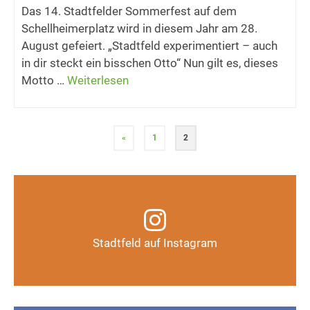
Das 14. Stadtfelder Sommerfest auf dem
Schellheimerplatz wird in diesem Jahr am 28.
August gefeiert. „Stadtfeld experimentiert – auch
in dir steckt ein bisschen Otto“ Nun gilt es, dieses
Motto …
Weiterlesen
«
1
2
Infos, Fotos, Videos und mehr auf unserem
Instagram-Kanal
Stadtfeld auf Instagram
Auf Instagram folgen