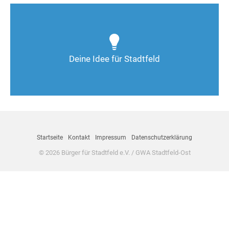
Wie kann man Stadtfeld weiter verbessern? Auch
Deine Ideen sind gefragt!
Deine Idee für Stadtfeld
Nimm Kontakt auf
Startseite
Kontakt
Impressum
Datenschutzerklärung
© 2026 Bürger für Stadtfeld e.V. / GWA Stadtfeld-Ost