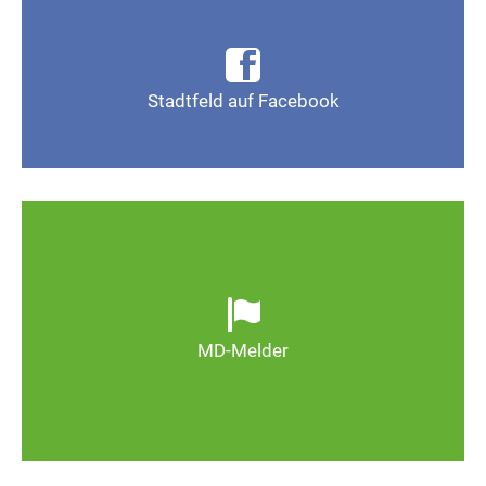
Infos, Fotos, Videos und mehr auf der Facebook-
Seite Magdeburg-Stadtfeld
Stadtfeld auf Facebook
Gefällt mir
Ob defekte Straßenlaternen, Schlaglöcher oder
wild entsorgter Müll. Melden Sie Mängel, damit
Magdeburg schöner und lebenswerter wird.
MD-Melder
Zum MD-Melder